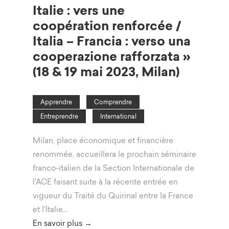
Italie : vers une
coopération renforcée /
Italia – Francia : verso una
cooperazione rafforzata »
(18 & 19 mai 2023, Milan)
Apprendre
Comprendre
Entreprendre
International
Milan, place économique et financière
renommée, accueillera le prochain séminaire
franco-italien de la Section Internationale de
l’ACE faisant suite à la récente entrée en
vigueur du Traité du Quirinal entre la France
et l’Italie…
En savoir plus →