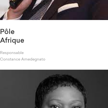
Pôle
Afrique
Responsable
Constance Amedegnato