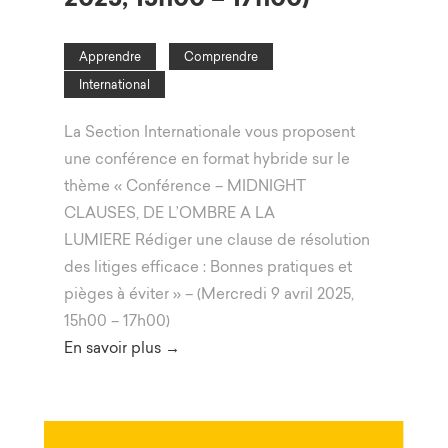
Apprendre
Comprendre
International
La Section Internationale vous proposent
une conférence en format hybride sur le
thème « Conférence – MIDNIGHT
CLAUSES, DE L’OMBRE A LA
LUMIERE Rédiger une clause de résolution
des litiges efficace : Bonnes pratiques et
pièges à éviter » – (Mercredi 9 avril 2025,
15h00 – 17h00)
En savoir plus →