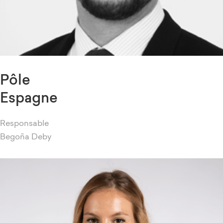
Pôle
Espagne
Responsable
Begoña Deby