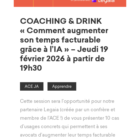
COACHING & DRINK
« Comment augmenter
son temps facturable
grâce à l’IA » – Jeudi 19
février 2026 à partir de
19h30
ACE JA
Apprendre
Cette session sera l’opportunité pour notre
partenaire Legaia (créée par un confrère et
membre de l’ACE !) de vous présenter 10 cas
d’usages concrets qui permettent à ses
avocats d’augmenter leur temps facturable