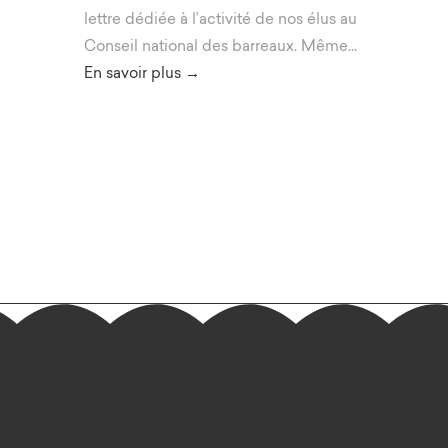
lettre dédiée à l’activité de nos élus au
Conseil national des barreaux. Même...
En savoir plus →