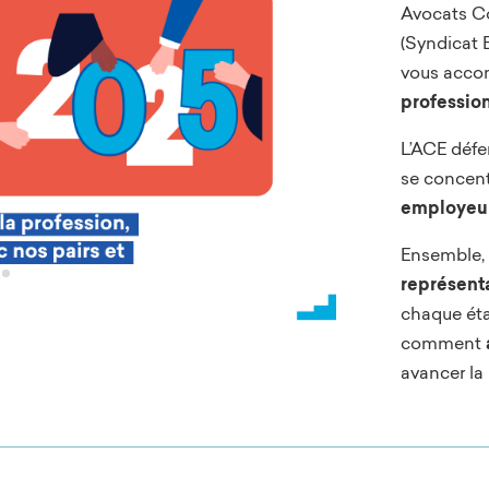
Avocats Co
(Syndicat 
vous acco
professio
L’ACE défe
se concent
employeu
Ensemble, 
représenta
chaque éta
comment
avancer la 