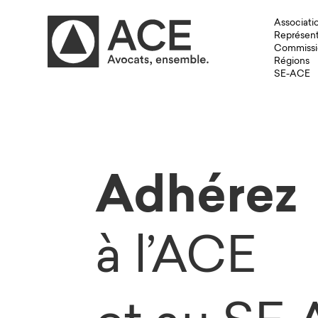
Associati
Représent
Commissi
Régions
SE-ACE
Adhérez
à l’ACE