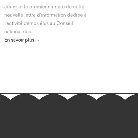
adresser le premier numéro de cette
nouvelle lettre d’information dédiée à
l’activité de nos élus au Conseil
national des...
En savoir plus →