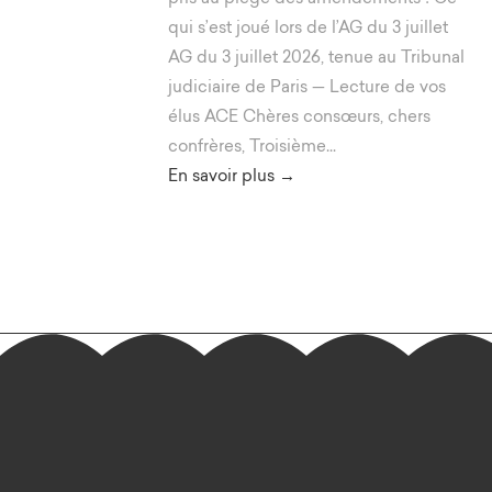
qui s’est joué lors de l’AG du 3 juillet
AG du 3 juillet 2026, tenue au Tribunal
judiciaire de Paris — Lecture de vos
élus ACE Chères consœurs, chers
confrères, Troisième...
En savoir plus →