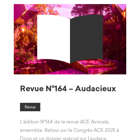
Revue N°164 – Audacieux
Revue
L’édition N°164 de la revue ACE Avocats,
ensemble. Retour sur le Congrès ACE 2025 à
Dijon et un dossier spécial sur l’audace.