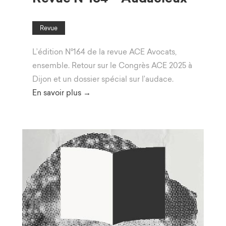
Revue
L’édition N°164 de la revue ACE Avocats,
ensemble. Retour sur le Congrès ACE 2025 à
Dijon et un dossier spécial sur l’audace.
En savoir plus →