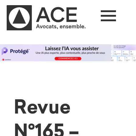
Revue
N°165 –