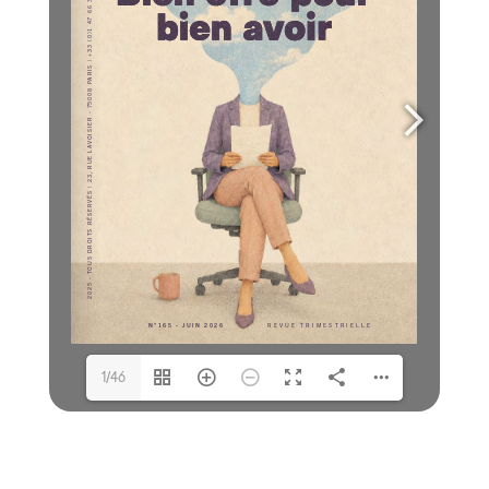
2025 - TOUS DROITS RÉSERVÉS | 23, RUE LAVOISIER - 75008 PARIS | +33 (0)1 47 66 30 07 | 
ace@avocats-ace.fr
www.avocats-ace.fr
s.colin@avocats-ace.fr
s.lagorce@avocats-ace.fr
contact@guillaumeguittet.com
1/46