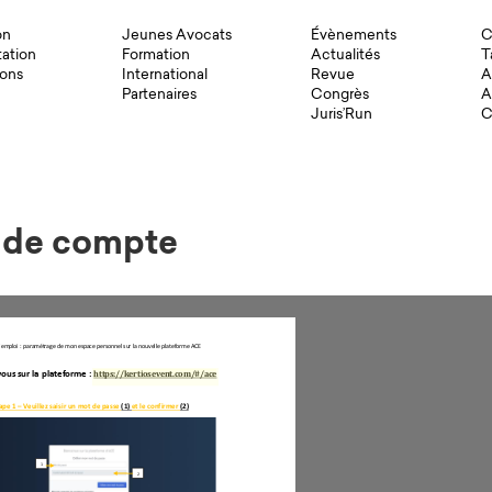
on
Jeunes Avocats
Évènements
C
ation
Formation
Actualités
T
ons
International
Revue
A
Partenaires
Congrès
A
Juris’Run
C
e de compte
https://kertiosevent.com/#/ace