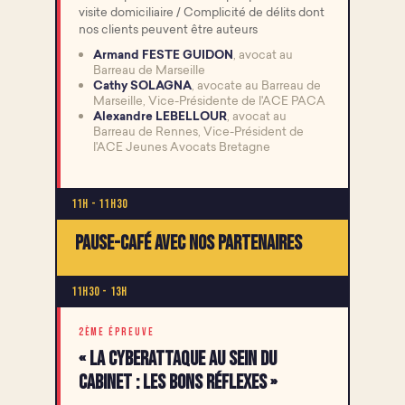
visite domiciliaire / Complicité de délits dont
nos clients peuvent être auteurs
Armand FESTE GUIDON
, avocat au
Barreau de Marseille
Cathy SOLAGNA
, avocate au Barreau de
Marseille, Vice-Présidente de l'ACE PACA
Alexandre LEBELLOUR
, avocat au
Barreau de Rennes, Vice-Président de
l'ACE Jeunes Avocats Bretagne
11h - 11h30
Pause-café avec nos partenaires
11h30 - 13h
2ÈME ÉPREUVE
« La cyberattaque au sein du
cabinet : les bons réflexes »