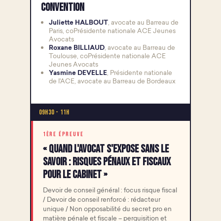
convention
Juliette HALBOUT
, avocate au Barreau de
Paris, coPrésidente nationale ACE Jeunes
Avocats
Roxane BILLIAUD
, avocate au Barreau de
Toulouse, coPrésidente nationale ACE
Jeunes Avocats
Yasmine DEVELLE
, Présidente nationale
de l'ACE, avocate au Barreau de Bordeaux
09h30 - 11h
1ÈRE ÉPREUVE
« Quand l'avocat s'expose sans le
savoir : risques pénaux et fiscaux
pour le cabinet »
Devoir de conseil général : focus risque fiscal
/ Devoir de conseil renforcé : rédacteur
unique / Non opposabilité du secret pro en
matière pénale et fiscale – perquisition et