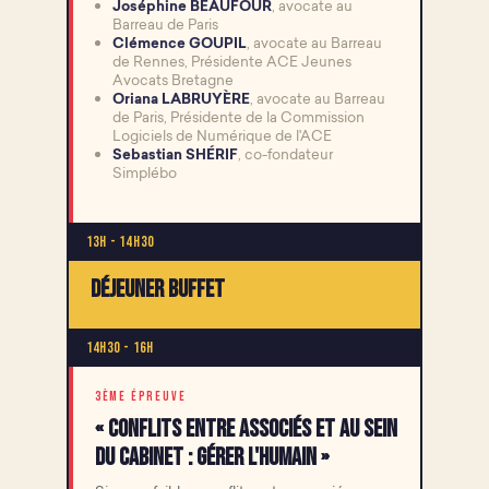
Joséphine BEAUFOUR
, avocate au
Barreau de Paris
Clémence GOUPIL
, avocate au Barreau
de Rennes, Présidente ACE Jeunes
Avocats Bretagne
Oriana LABRUYÈRE
, avocate au Barreau
de Paris, Présidente de la Commission
Logiciels de Numérique de l'ACE
Sebastian SHÉRIF
, co-fondateur
Simplébo
13h - 14h30
Déjeuner buffet
14h30 - 16h
3ÈME ÉPREUVE
« Conflits entre associés et au sein
du cabinet : gérer l'humain »