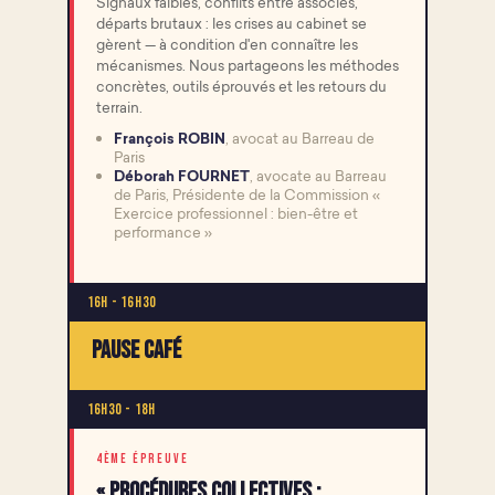
Signaux faibles, conflits entre associés,
départs brutaux : les crises au cabinet se
gèrent — à condition d'en connaître les
mécanismes. Nous partageons les méthodes
concrètes, outils éprouvés et les retours du
terrain.
François ROBIN
, avocat au Barreau de
Paris
Déborah FOURNET
, avocate au Barreau
de Paris, Présidente de la Commission «
Exercice professionnel : bien-être et
performance »
16h - 16h30
Pause café
16h30 - 18h
4ÈME ÉPREUVE
« Procédures collectives :