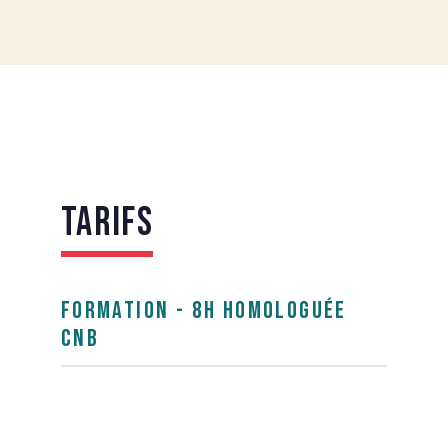
Tarifs
Formation - 8h homologuée
CNB
Prise en charge individuelle FIFPL possible