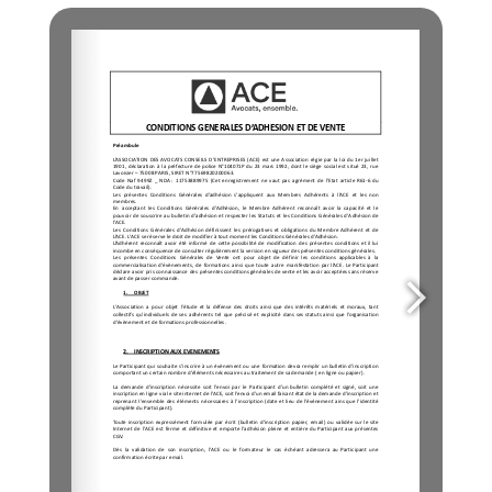
ace@avocats-ace.fr