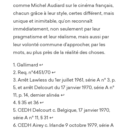
comme Michel Audiard sur le cinéma français,
chacun grâce à leur style, certes différent, mais
unique et inimitable, qu’on reconnaît
immédiatement, non seulement par leur
pragmatisme et leur réalisme, mais aussi par
leur volonté commune d’approcher, par les
mots, au plus près de la réalité des choses.
Gallimard
↩︎
Req. n°4451/70
↩︎
Arrêt Lawless du 1er juillet 1961, série A n° 3, p.
5, et arrêt Delcourt du 17 janvier 1970, série A n°
11, p. 14, dernier alinéa
↩︎
§ 35 et 36
↩︎
CEDH Delcourt c. Belgique, 17 janvier 1970,
série A n° 11, § 31
↩︎
CEDH Airey c. Irlande 9 octobre 1979, série A