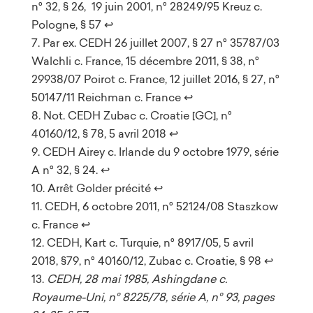
n° 32, § 26, 19 juin 2001, n° 28249/95 Kreuz c.
Pologne, § 57
↩︎
Par ex. CEDH 26 juillet 2007, § 27 n° 35787/03
Walchli c. France, 15 décembre 2011, § 38, n°
29938/07 Poirot c. France, 12 juillet 2016, § 27, n°
50147/11 Reichman c. France
↩︎
Not. CEDH Zubac c. Croatie [GC], n°
40160/12, § 78, 5 avril 2018
↩︎
CEDH Airey c. Irlande du 9 octobre 1979, série
A n° 32, § 24.
↩︎
Arrêt Golder précité
↩︎
CEDH, 6 octobre 2011, n° 52124/08 Staszkow
c. France
↩︎
CEDH, Kart c. Turquie, n° 8917/05, 5 avril
2018, §79, n° 40160/12, Zubac c. Croatie, § 98
↩︎
CEDH, 28 mai 1985, Ashingdane c.
Royaume-Uni, n° 8225/78, série A, n° 93, pages