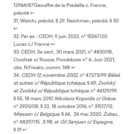
12964/87Geouffre de la Pradelle c. France,
précité
↩︎
Walchi, précité, § 29, Reichman, précité, § 30
↩︎
Par ex. : CEDH, 9 juin 2022, n° 15567/20,
Lucas c./ France
↩︎
CEDH, 3e sect., 30 mars 2021, n° 4830/18,
Oorzhak c/ Russie, Procédures n° 6, Juin 2021,
obs. N.Fricéro, comm. 168
↩︎
CEDH 12 novembre 2002,
n° 47273/99
Běleš
et autres c/ République tchèque
, § 69,
Zvolský
et Zvolská c/ République tchèque
, n° 46129/99,
§ 55, 18 mars 2010
Nikolaos Kopsidis c/ Grèce
,
n° 2920/08, § 22, 18 octobre 2016, n° 31517/12,
Miessen c/ Belgique
, § 66, 26 mai 2020,
Zubac
, ,
n° 48297/15 , § 98, et
Gil Sanjuan c/ Espagne
,
§ 31
↩︎