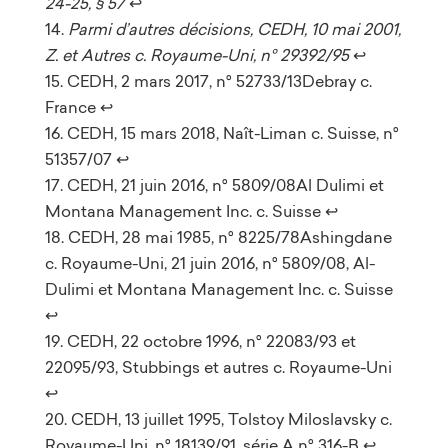
24-25, § 57
↩︎
Parmi d’autres décisions, CEDH, 10 mai 2001,
Z. et Autres c. Royaume-Uni, n° 29392/95
↩︎
CEDH, 2 mars 2017, n° 52733/13Debray c.
France
↩︎
CEDH, 15 mars 2018, Naît-Liman c. Suisse, n°
51357/07
↩︎
CEDH, 21 juin 2016, n° 5809/08Al Dulimi et
Montana Management Inc. c. Suisse
↩︎
CEDH, 28 mai 1985, n° 8225/78Ashingdane
c. Royaume-Uni, 21 juin 2016, n° 5809/08, Al-
Dulimi et Montana Management Inc. c. Suisse
↩︎
CEDH, 22 octobre 1996, n° 22083/93 et
22095/93, Stubbings et autres c. Royaume-Uni
↩︎
CEDH, 13 juillet 1995, Tolstoy Miloslavsky c.
Royaume-Uni, n° 18139/91, série A n° 316-B
↩︎