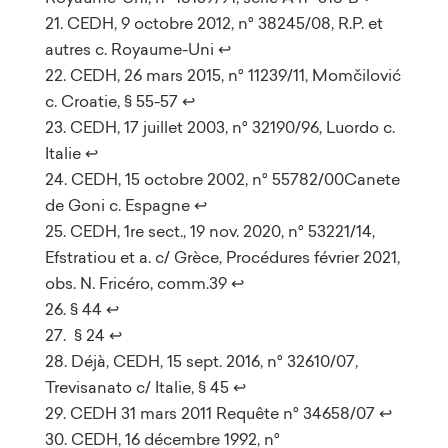
CEDH, 9 octobre 2012, n° 38245/08, R.P. et
autres c. Royaume-Uni
↩︎
CEDH, 26 mars 2015, n° 11239/11, Momčilović
c. Croatie, § 55-57
↩︎
CEDH, 17 juillet 2003, n° 32190/96, Luordo c.
Italie
↩︎
CEDH, 15 octobre 2002, n° 55782/00Canete
de Goni c. Espagne
↩︎
CEDH, 1re sect., 19 nov. 2020, n° 53221/14,
Efstratiou et a. c/ Grèce, Procédures février 2021,
obs. N. Fricéro, comm.39
↩︎
§ 44
↩︎
§ 24
↩︎
Déjà, CEDH, 15 sept. 2016, n° 32610/07,
Trevisanato c/ Italie, § 45
↩︎
CEDH 31 mars 2011 Requête n° 34658/07
↩︎
CEDH, 16 décembre 1992, n°