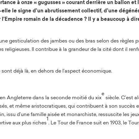
ance à onze « gugusses » courant derrière un ballon et le
st-elle le signe d’un abrutissement collectif, d’une dégé
r l’Empire romain de la décadence ? Il y a beaucoup à dir
à une gesticulation des jambes ou des bras selon des règles p
s religieuses. Il contribue à la grandeur de la cité dont il ren
e sont déjà là, en dehors de l’aspect économique.
e
 en Angleterre dans la seconde moitié du xix
siècle. C’est a
isés, et même aristocratiques, qui contribuent à son succès 
n, issu d’une famille aisée et monarchiste, ressuscite les j
1
ortive aux plus riches
. Le Tour de France suit en 1903, le To