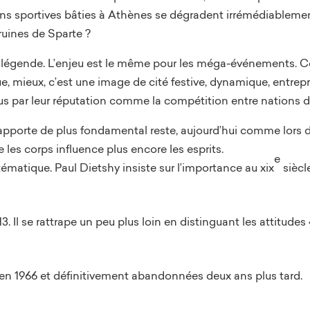
ons sportives bâties à Athènes se dégradent irrémédiablement
 ruines de Sparte ?
 la légende. L’enjeu est le même pour les méga-événements. Ce
e, mieux, c’est une image de cité festive, dynamique, entrepr
lus par leur réputation comme la compétition entre nations 
t apporte de plus fondamental reste, aujourd’hui comme lors d
se les corps influence plus encore les esprits.
e
matique. Paul Dietshy insiste sur l’importance au xix
siècl
913. Il se rattrape un peu plus loin en distinguant les attitude
 en 1966 et définitivement abandonnées deux ans plus tard.