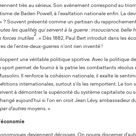
rennent très au sérieux. Son avènement correspond au triomp
isme de Baden Powell, à l’exaltation nationale enfin. La devi
» ? Souvent présenté comme un partisan du rapprochement d
 toutes les qualités qui servent à la guerre : insouciance, bel
2
 forces inutiles
.
» Dès 1882, Paul Bert introduit dans les 
aires de l’entre-deux-guerres n’ont rien inventé !
pent une véritable politique sportive. Avec la politique de l
port permet de fournir à la patrie les combattants résolus e
ssolini. Il renforce la cohésion nationale, il exalte le sentim
tions internationales, surtout s’ils les remportent. Le ton s
rvent à démontrer la supériorité du système capitaliste ou soc
changé aujourd’hui si l’on en croit Jean Lévy, ambassadeur 
par d’autres
moyens. »
l’économie
onomiques deviennent décisives. On pourra discerner d’autres