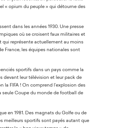
uvel « opium du peuple » qui détourne des
issent dans les années 1930. Une presse
iques où se croisent faux militaires et
 et qui représente actuellement au moins
 de France, les équipes nationales sont
licenciés sportifs dans un pays comme la
 devant leur télévision et leur pack de
lon la FIFA ! On comprend l’explosion des
 la seule Coupe du monde de football de
ique en 1981. Des magnats du Golfe ou de
Les meilleurs sportifs sont payés autant que
retter le « bon vieux temps » de