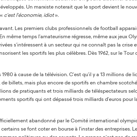
 développés. Un marxiste noterait que le sport devient le no
 «
c’est l’économie, idiot
».
 avant. Les premiers clubs professionnels de football appara
 En même temps l’amateurisme régresse, même aux jeux Olymp
privées s’intéressent à un secteur qui ne connaît pas la crise
orisent les sportifs les plus célèbres. Dès 1962, sur le Tour
80 à cause de la télévision. C’est qu’il y a 13 millions de 
 de billets, mais plus encore de sportifs en chambre scotchés
llions de pratiquants et trois milliards de téléspectateurs se
ments sportifs qui ont dépassé trois milliards d’euros pour
 officiellement abandonné par le Comité international olymp
 certains se font coter en bourse à l’instar des entreprises. 
ommes politiques ou des savants. Le propos n’est pas de reg