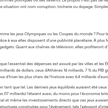
te situation ont nom corruption, tricherie ou dopage. Simp
mme les jeux Olympiques ou les Coupes du monde ? Pour l
râce à eux elles disposent d’une publicité planétaire. À plus
gadgets. Quant aux chaînes de télévision, elles profiteront 
e l’essentiel des dépenses est assuré par les villes et les É
liards de dollars, ceux d’Athènes 16 milliards, 7 % du PIB gr
eux d’hiver les plus chers de l’histoire avec 6,4 milliards d’euro
 tant que tel. Les derniers jeux équilibrés auraient été ceu
17 milliards) l’étaient aussi, du moins pour l’économie britan
ocal et même les investissements directs que ces jeux auraien
structures construites pour l’événement, tels l’aéroport d’int