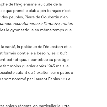
he de l’hygiénisme, au culte de la
se que prend le club alpin français n’est-
es peuples, Pierre de Coubertin n’en
le humeur, accoutumance à l’imprévu, notion
écoles la gymnastique en même temps que
a santé, la politique de l’éducation et la
t formés dont elle a besoin, les «
huit
ent patriotique, il contribue au prestige
e fait moins guerrier après 1945 mais le
ialiste autant qu’à exalter leur « patrie »
du sport nommé par Laurent Fabius : «
Le
 enjeux récents, en particulier la lutte