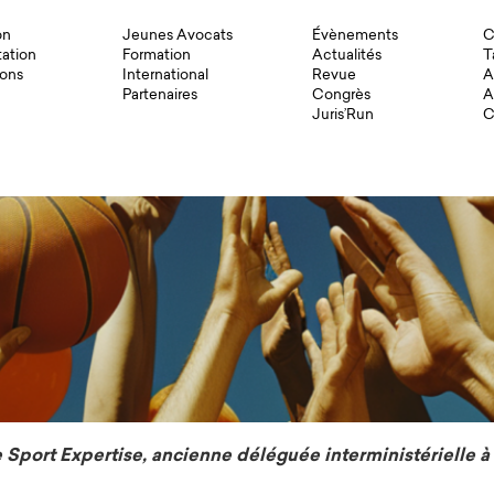
on
Jeunes Avocats
Évènements
C
ation
Formation
Actualités
T
ons
International
Revue
A
Partenaires
Congrès
A
Juris’Run
C
 Sport Expertise, ancienne déléguée interministérielle 