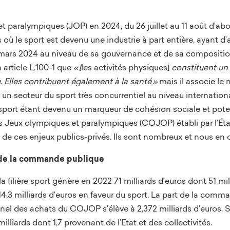
et paralympiques (JOP) en 2024, du 26 juillet au 11 août d’a
 le sport est devenu une industrie à part entière, ayant d’ai
 mars 2024 au niveau de sa gouvernance et de sa compositio
 article L.100-1 que
«
[
les activités physiques]
constituent un 
ale. Elles contribuent également à la santé
»
mais il associe le
un secteur du sport très concurrentiel au niveau internatio
e sport étant devenu un marqueur de cohésion sociale et pote
s Jeux olympiques et paralympiques (COJOP) établi par l’Éta
de ces enjeux publics-privés. Ils sont nombreux et nous en c
e de la commande publique
 filière sport génère en 2022 71 milliards d’euros dont 51 mill
14,3 milliards d’euros en faveur du sport. La part de la com
el des achats du COJOP s’élève à 2,372 milliards d’euros. S
milliards dont 1,7 provenant de l’Etat et des collectivités.