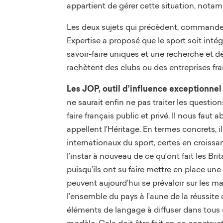
appartient de gérer cette situation, nota
Les deux sujets qui précèdent, commande 
Expertise a proposé que le sport soit inté
savoir-faire uniques et une recherche et 
rachètent des clubs ou des entreprises fr
Les JOP, outil d’influence exceptionnel 
ne saurait enfin ne pas traiter les questi
faire français public et privé. Il nous faut 
appellent l’Héritage. En termes concrets, il
internationaux du sport, certes en croissan
l’instar à nouveau de ce qu’ont fait les Br
puisqu’ils ont su faire mettre en place un
peuvent aujourd’hui se prévaloir sur les m
l’ensemble du pays à l’aune de la réussite 
éléments de langage à diffuser dans tous n
modèle. Cela doit être fait en co construc