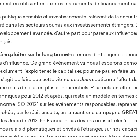
mment en utilisant mieux nos instruments de financement na
publique sensible et investissements, relèvent de la sécuri
gré dans les secteurs soumis aux investissements étrangers. D’
développement avancée, d’autre part pour parer aux influence
ançais.
à exploiter sur le long terme
En termes d’intelligence écon
ons d’influence. Ce grand événement va nous l’espérons démon
absolument l’exploiter et le capitaliser, pour ne pas en faire un
 s’agit de faire que cette vitrine des Jeux soutienne l’effort 
ce mais de plus en plus concurrentiels. Pour cela un effort co
itanniques pour 2012 et après, qui reste un modèle en termes d
e norme ISO 20121 sur les événements responsables, reprenant
archés ; par le récit ensuite, en lançant une campagne GREAT 
des Jeux de 2012. En France, nous devons nous atteler à d’ore
os relais diplomatiques et privés à l’étranger, sur nos capac
tion publique-privée, les prémisses sont posées. Nous devons