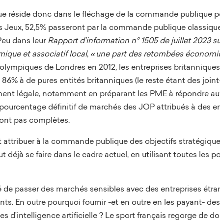
ue réside donc dans le fléchage de la commande publique p
des Jeux, 52,5% passeront par la commande publique classiqu
Peu dans leur
Rapport d’information n° 1505 de juillet 2023 
ique et associatif local
,
«
une part des retombées économiqu
olympiques de Londres en 2012, les entreprises britanniques 
86% à de pures entités britanniques (le reste étant des join
ment légale, notamment en préparant les PME à répondre aux
ourcentage définitif de marchés des JOP attribués à des ent
 sont pas complètes.
 attribuer à la commande publique des objectifs stratégiques
t déjà se faire dans le cadre actuel, en utilisant toutes les po
ité de passer des marchés sensibles avec des entreprises étra
nts. En outre pourquoi fournir -et en outre en les payant- de
es d’intelligence artificielle ? Le sport français regorge de