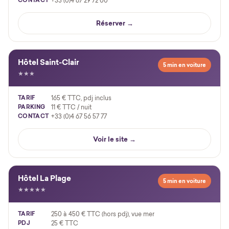
+33 (0)4 67 29 72 00
Réserver →
Hôtel Saint-Clair
5 min en voiture
★★★
TARIF
165 € TTC, pdj inclus
PARKING
11 € TTC / nuit
CONTACT
+33 (0)4 67 56 57 77
Voir le site →
Hôtel La Plage
5 min en voiture
★★★★★
TARIF
250 à 450 € TTC (hors pdj), vue mer
PDJ
25 € TTC