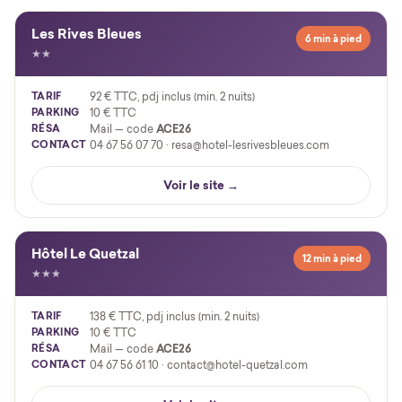
Les Rives Bleues
6 min à pied
★★
TARIF
92 € TTC, pdj inclus (min. 2 nuits)
PARKING
10 € TTC
RÉSA
Mail — code
ACE26
CONTACT
04 67 56 07 70 · resa@hotel-lesrivesbleues.com
Voir le site →
Hôtel Le Quetzal
12 min à pied
★★★
TARIF
138 € TTC, pdj inclus (min. 2 nuits)
PARKING
10 € TTC
RÉSA
Mail — code
ACE26
CONTACT
04 67 56 61 10 · contact@hotel-quetzal.com