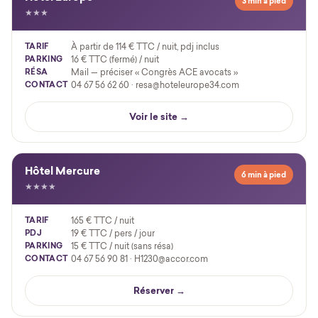
3 min à pied
★★★
TARIF
À partir de 114 € TTC / nuit, pdj inclus
PARKING
16 € TTC (fermé) / nuit
RÉSA
Mail — préciser « Congrès ACE avocats »
CONTACT
04 67 56 62 60 · resa@hoteleurope34.com
Voir le site →
Hôtel Mercure
6 min à pied
★★★★
TARIF
165 € TTC / nuit
PDJ
19 € TTC / pers / jour
PARKING
15 € TTC / nuit (sans résa)
CONTACT
04 67 56 90 81 · H1230@accor.com
Réserver →