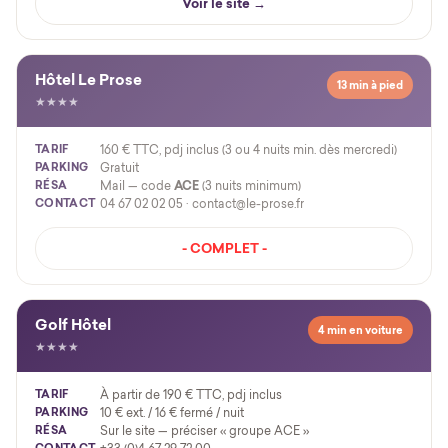
Voir le site →
Hôtel Le Prose
13 min à pied
★★★★
TARIF
160 € TTC, pdj inclus (3 ou 4 nuits min. dès mercredi)
PARKING
Gratuit
RÉSA
Mail — code
ACE
(3 nuits minimum)
CONTACT
04 67 02 02 05 · contact@le-prose.fr
- COMPLET -
Golf Hôtel
4 min en voiture
★★★★
TARIF
À partir de 190 € TTC, pdj inclus
PARKING
10 € ext. / 16 € fermé / nuit
RÉSA
Sur le site — préciser « groupe ACE »
CONTACT