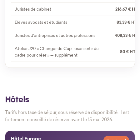
Juristes de cabinet
216,67 € HT
(
Élèves avocats et étudiants
83,33 € HT
(
Juristes d'entreprises et autres professions
408,33 € HT
Atelier J20 « Changer de Cap : oser sortir du
80 € HT
(9
cadre pour créer » — supplément
Hôtels
Tarifs hors taxe de séjour, sous réserve de disponibilité. Il est
fortement conseillé de réserver avant le 15 mai 2026.
Hôtel Europe