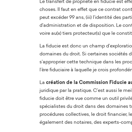
Le transfert de propriété en fiducie est ef
choses. Il faut en effet que ce contrat cont
peut excéder 99 ans, (iii) l’identité des par
d’administration et de disposition. Le cont
voire au(x) tiers protecteur(s) que le cons
La fiducie est donc un champ d’exploration
domaines du droit. Si certaines sociétés de
s’approprier cette technique dans les pr
l’ère fiduciaire à laquelle je crois profon
La
création de la Commission Fiducie a
juridique par la pratique. C’est aussi le m
fiducie doit être vue comme un outil privilé
spécialistes du droit dans des domaines très
procédures collectives, le droit financier, 
également des notaires, des experts-compta