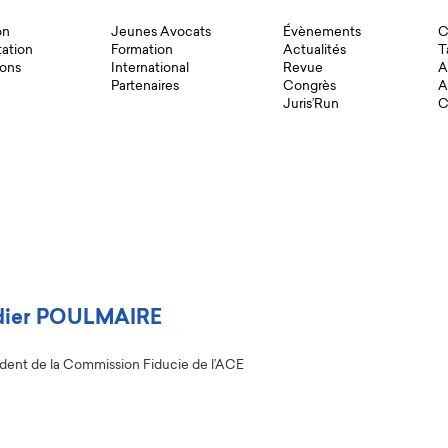
on
Jeunes Avocats
Évènements
C
ation
Formation
Actualités
T
ons
International
Revue
A
Partenaires
Congrès
A
Juris’Run
C
dier POULMAIRE
ident de la Commission Fiducie de l’ACE