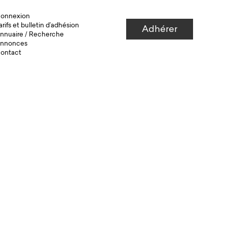
onnexion
arifs et bulletin d’adhésion
Adhérer
nnuaire
/
Recherche
nnonces
ontact