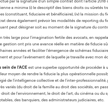
fectué par la signature d’un simple contrat dont l’article 2018
ienne a minima (i) le descriptif des biens droits ou sûretés tran
ties (constituant, fiduciaire et bénéficiaire), (iv) la mission du
rat devra également prévoir les modalités de reporting du fidu
tituant peut désigner soit au moment de la signature du contra
 très large pour l’imagination fertile des avocats, en rappel
 gestion ont pris une avance réelle en matière de fiducie sûr
ochaines années et faciliter l’émergence de schémas fiducia
dément et pour l’avènement de laquelle je travaille avec mon 
u sein de l’ACE
est une superbe opportunité de procéder à 
eilleur moyen de rendre la fiducie la plus opérationnelle possi
gié de l’intelligence collective et de l’inter-professionnalité
 variés (du droit de la famille au droit des sociétés, en passa
le droit de l’environnement, le droit de l’art, du cinéma ou du s
bles, des banquiers, des administrateurs judiciaires, etc.