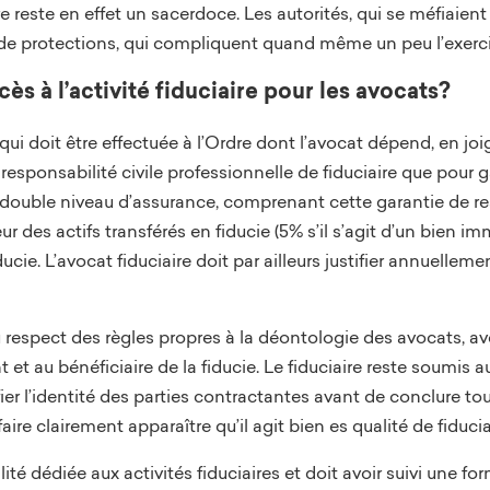
re reste en effet un sacerdoce. Les autorités, qui se méfiaient
 de protections, qui compliquent quand même un peu l’exercic
ès à l’activité fiduciaire pour les avocats?
qui doit être effectuée à l’Ordre dont l’avocat dépend, en jo
esponsabilité civile professionnelle de fiduciaire que pour ga
 double niveau d’assurance, comprenant cette garantie de resti
ur des actifs transférés en fiducie (5% s’il s’agit d’un bien im
ducie. L’avocat fiduciaire doit par ailleurs justifier annuelle
 respect des règles propres à la déontologie des avocats, ave
et au bénéficiaire de la fiducie. Le fiduciaire reste soumis 
fier l’identité des parties contractantes avant de conclure tout
ire clairement apparaître qu’il agit bien es qualité de fiducia
lité dédiée aux activités fiduciaires et doit avoir suivi une f