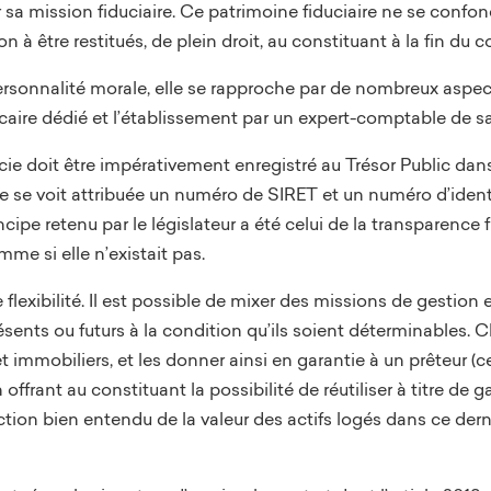
r sa mission fiduciaire. Ce patrimoine fiduciaire ne se confo
on à être restitués, de plein droit, au constituant à la fin du c
ersonnalité morale, elle se rapproche par de nombreux aspect
ire dédié et l’établissement par un expert-comptable de sa
ducie doit être impérativement enregistré au Trésor Public dans
cie se voit attribuée un numéro de SIRET et un numéro d’iden
incipe retenu par le législateur a été celui de la transparence fi
me si elle n’existait pas.
 flexibilité. Il est possible de mixer des missions de gestion 
résents ou futurs à la condition qu’ils soient déterminables
et immobiliers, et les donner ainsi en garantie à un prêteur 
 offrant au constituant la possibilité de réutiliser à titre de
ion bien entendu de la valeur des actifs logés dans ce dern