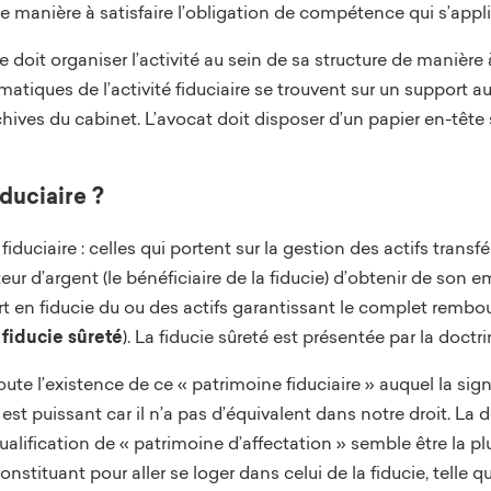
de manière à satisfaire l’obligation de compétence qui s’appli
re doit organiser l’activité au sein de sa structure de manière 
nformatiques de l’activité fiduciaire se trouvent sur un suppo
hives du cabinet. L’avocat doit disposer d’un papier en-tête 
iduciaire ?
duciaire : celles qui portent sur la gestion des actifs transfé
eur d’argent (le bénéficiaire de la fiducie) d’obtenir de son e
ert en fiducie du ou des actifs garantissant le complet remb
e
fiducie sûreté
). La fiducie sûreté est présentée par la doct
doute l’existence de ce « patrimoine fiduciaire » auquel la si
 puissant car il n’a pas d’équivalent dans notre droit. La 
qualification de « patrimoine d’affectation » semble être la pl
nstituant pour aller se loger dans celui de la fiducie, telle qu