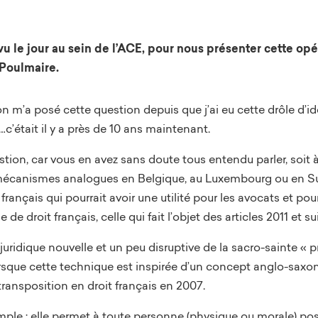
u le jour au sein de l’ACE, pour nous présenter cette opér
 Poulmaire.
n m’a posé cette question depuis que j’ai eu cette drôle d’i
…c’était il y a près de 10 ans maintenant.
tion, car vous en avez sans doute tous entendu parler, soit à
 mécanismes analogues en Belgique, au Luxembourg ou en S
français qui pourrait avoir une utilité pour les avocats et p
e de droit français, celle qui fait l’objet des articles 2011 et s
juridique nouvelle et un peu disruptive de la sacro-sainte «
orsque cette technique est inspirée d’un concept anglo-saxon (
transposition en droit français en 2007.
mple : elle permet à toute personne (physique ou morale) pos