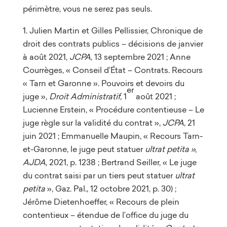
périmètre, vous ne serez pas seuls.
Julien Martin et Gilles Pellissier, Chronique de
droit des contrats publics – décisions de janvier
à août 2021,
JCPA
, 13 septembre 2021 ; Anne
Courrèges, « Conseil d’État – Contrats. Recours
« Tarn et Garonne ». Pouvoirs et devoirs du
er
juge »,
Droit Administratif
, 1
août 2021 ;
Lucienne Erstein, « Procédure contentieuse – Le
juge règle sur la validité du contrat »,
JCPA
, 21
juin 2021 ; Emmanuelle Maupin, « Recours Tarn-
et-Garonne, le juge peut statuer
ultrat petita »
,
AJDA,
2021, p. 1238 ; Bertrand Seiller, « Le juge
du contrat saisi par un tiers peut statuer
ultrat
petita
», Gaz. Pal., 12 octobre 2021, p. 30) ;
Jérôme Dietenhoeffer, « Recours de plein
contentieux – étendue de l’office du juge du